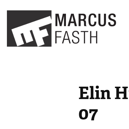
Elin H
07